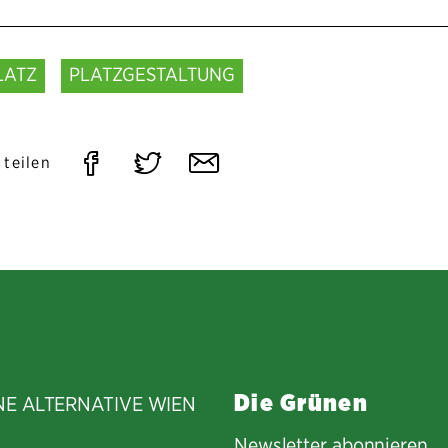
LATZ
PLATZGESTALTUNG
Auf
Auf
Per
 teilen
Facebook
Twitter
E-
teilen
teilen
Mail
teilen
Die Grünen
NE ALTERNATIVE WIEN
Newsletter abonnieren