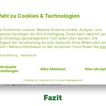
Was bleibt wie bisher?
kehrsorganisation & Ladezonen (keine Begegnungs
e bestehenden Bäume bleiben erhalten.
tz für Wochen- und Christkindlmarkt
bügel – Die bestehenden 8 Radbügel werden verleg
 drei Standorte mit insgesamt 12 Bügeln aufgeteilt (
fik oben).
ekt vor dem Amtshaus fehlen jedoch Radabstellanla
 nachgebessert werden sollte.
Fazit