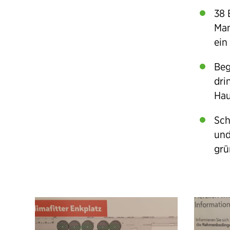
38 
Man
ein
Beg
dri
Hau
Sch
und
grü