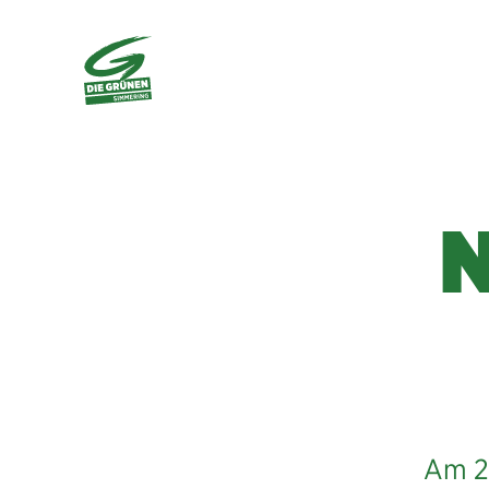
N
Am 25