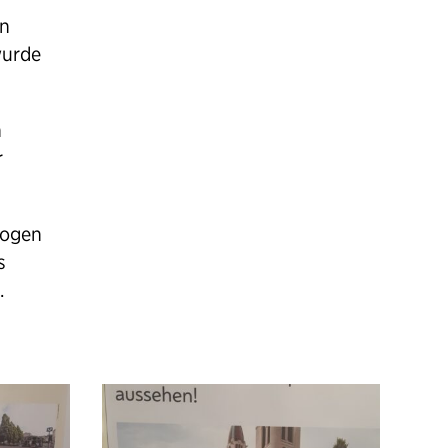
ün
wurde
h
r
zogen
s
.