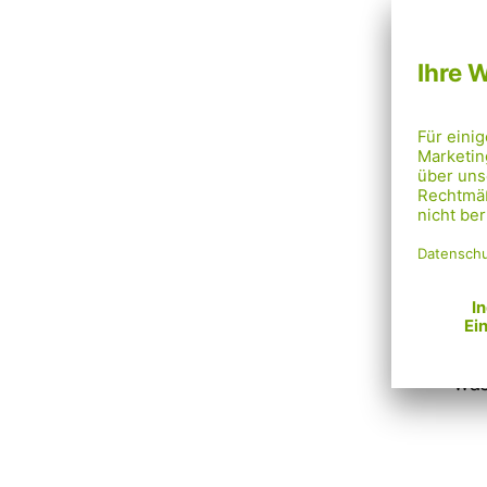
Ver
All
Pla
Rad
auf
Gra
Dir
was