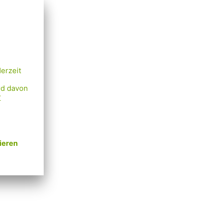
zone)
t und
siehe
gen,