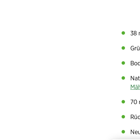
38 
Grü
Bod
Nat
Mäh
70 
Rüc
Neu