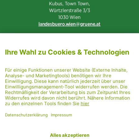
Kubus, Town Town,
Würtzlerstraße 3/3​
1030 Wien
landesbuero.wien
gruene.at
NEWSLETTER ABONNIEREN
MITGLIED WERDEN
CODE OF CONDUCT
PRESSE
GRÜNE RADRETTUNG
FRIDAY NIGHTSKATING
NETIQUETTE
DATENSCHUTZ
IMPRESSUM
TRANSPARENZ