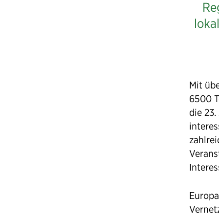
Reg
loka
Mit üb
6500 T
die 23.
interes
zahlre
Verans
Interes
Europa
Vernet