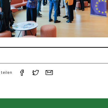
Auf
Auf
Per
 teilen
Facebook
Twitter
E-
teilen
teilen
Mail
teilen