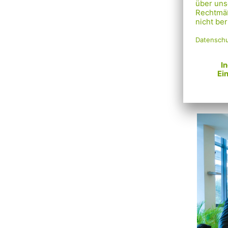
„Im Ra
Lokalp
gemein
Gemein
Bürger
lokaler