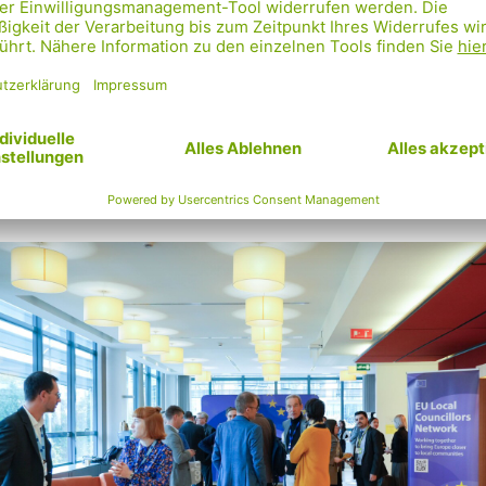
hmen des Local Councillors Networks treffe ich
olitker:innen aus ganz Europa und wir können uns ü
same Herausforderungen und Lösungen austausche
de- oder Bezirksrät:innen sind wir am nähesten an 
:innen dran und bemühen uns, die Vorteile von Euro
 Ebene zu vermitteln.“