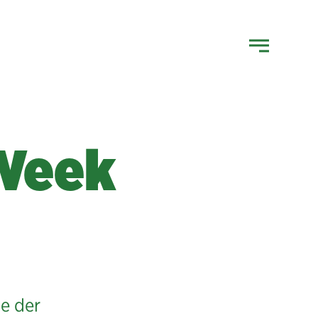
-Week
e der