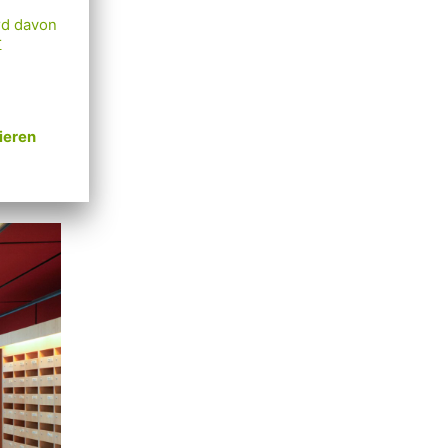
ber
n. Als
den
pa auf