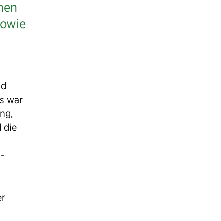
nnen
sowie
nd
s war
ung,
 die
-
er