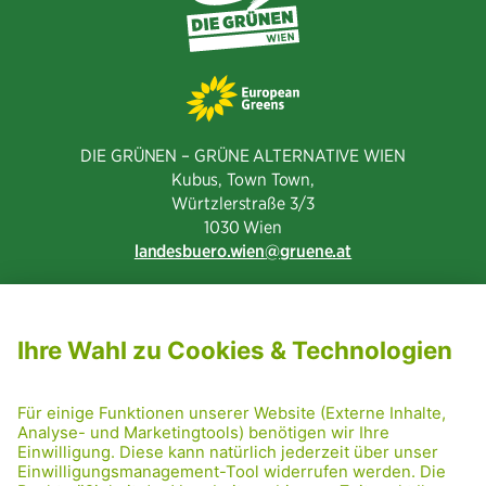
DIE GRÜNEN – GRÜNE ALTERNATIVE WIEN
Kubus, Town Town,
Würtzlerstraße 3/3​
1030 Wien
landesbuero.wien
gruene.at
NEWSLETTER ABONNIEREN
MITGLIED WERDEN
CODE OF CONDUCT
PRESSE
GRÜNE RADRETTUNG
FRIDAY NIGHTSKATING