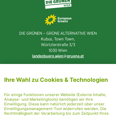
DIE GRÜNEN – GRÜNE ALTERNATIVE WIEN
Kubus, Town Town,
Würtzlerstraße 3/3​
1030 Wien
landesbuero.wien
gruene.at
NEWSLETTER ABONNIEREN
MITGLIED WERDEN
CODE OF CONDUCT
PRESSE
GRÜNE RADRETTUNG
FRIDAY NIGHTSKATING