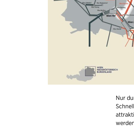
Nur dur
Schnel
attrak
werden