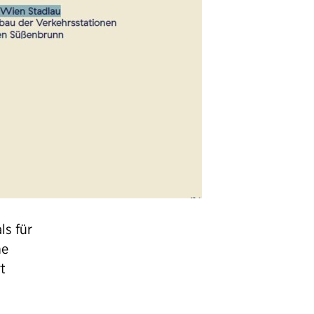
ls für
ne
t