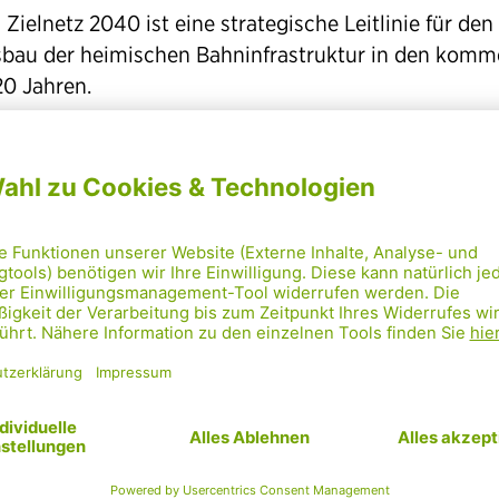
 Zielnetz 2040 ist eine strategische Leitlinie für den
bau der heimischen Bahninfrastruktur in den kom
20 Jahren.
 konkrete Planung und Finanzierung einzelner Proje
d im Anschluss in Rahmenplänen festgelegt.
 nächste Regierung ist gefordert, die nötigen Mittel f
ses wichtige Projekt bereitzustellen.