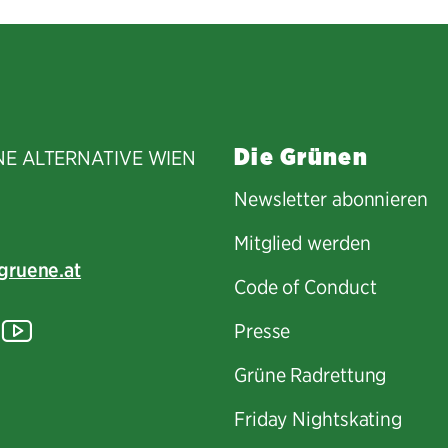
teilen
teilen
Mail
teilen
Die Grünen
NE ALTERNATIVE WIEN
Newsletter abonnieren
Mitglied werden
gruene.at
Code of Conduct
tagram
lickr
YouTube
Presse
Grüne Radrettung
Friday Nightskating