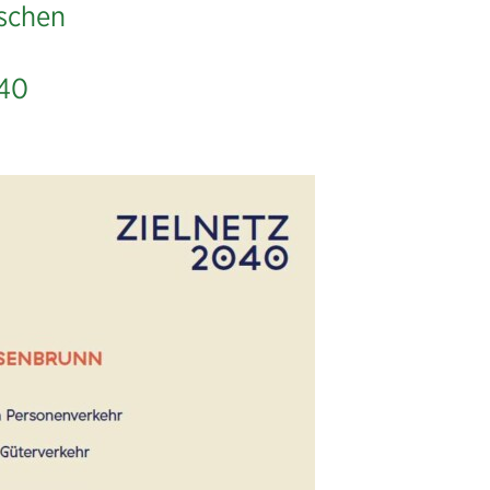
ischen
040