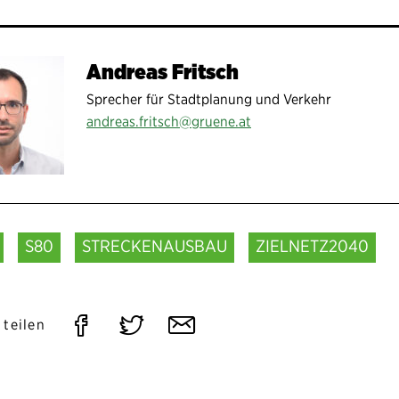
Andreas Fritsch
Sprecher für Stadtplanung und Verkehr
andreas.fritsch@gruene.at
S80
STRECKENAUSBAU
ZIELNETZ2040
Auf
Auf
Per
 teilen
Facebook
Twitter
E-