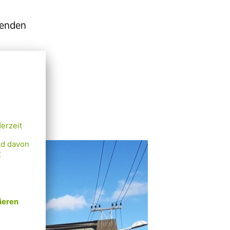
menden
kte
ür