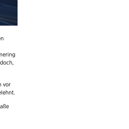
en
mering
 doch,
n vor
lehnt.
raße