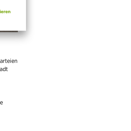
arteien
tadt
ie