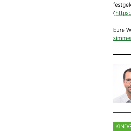
festge
(
https
Eure W
simmer
KIND