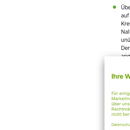
Übe
auf
Kre
Nal
unü
Der
an