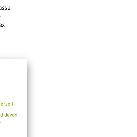
asse
e
ex-