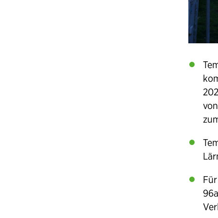
Tem
ko
202
von
zum
Tem
Lär
Für
96a
Ver