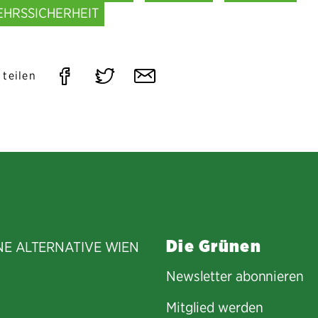
EHRSSICHERHEIT
Auf
Auf
Per
 teilen
Facebook
Twitter
E-
teilen
teilen
Mail
teilen
Die Grünen
NE ALTERNATIVE WIEN
Newsletter abonnieren
Mitglied werden