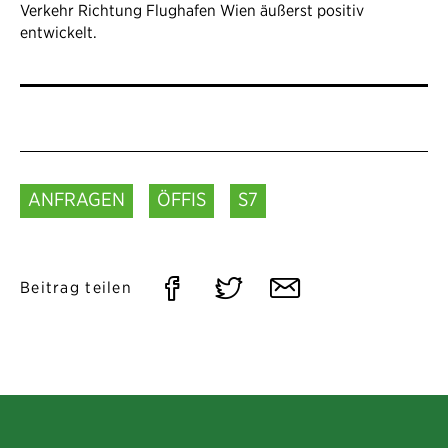
Verkehr Richtung Flughafen Wien äußerst positiv
entwickelt.
ANFRAGEN
ÖFFIS
S7
Auf
Auf
Per
Beitrag teilen
Facebook
Twitter
E-
teilen
teilen
Mail
teilen