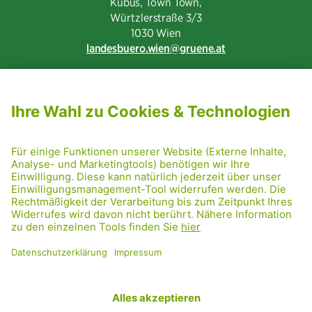
Kubus, Town Town,
Würtzlerstraße 3/3​
1030 Wien
landesbuero.wien
gruene.at
NEWSLETTER ABONNIEREN
MITGLIED WERDEN
CODE OF CONDUCT
PRESSE
GRÜNE RADRETTUNG
FRIDAY NIGHTSKATING
NETIQUETTE
DATENSCHUTZ
IMPRESSUM
TRANSPARENZ