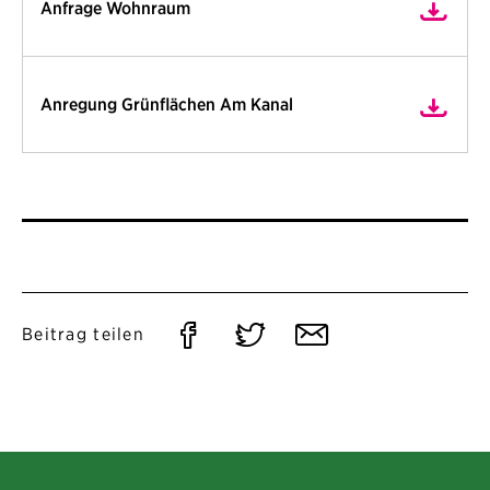
Anfrage Wohnraum
Anregung Grünflächen Am Kanal
Auf
Auf
Per
Beitrag teilen
Facebook
Twitter
E-
teilen
teilen
Mail
teilen