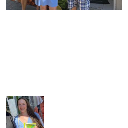
„Bei den derzeitigen Temperaturen ist es
enorm wichtig, dass man genug zu trinken hat.
Es ist großartig, dass so viele
Unternehmer:innen aus Simmering beim
Projekt mitmachen.“