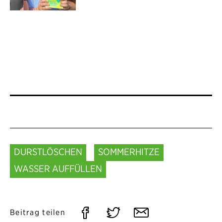
Sofia Palzer-Khomenko
Klubobfrau der Grünen Simmering
DURSTLÖSCHEN
SOMMERHITZE
WASSER AUFFÜLLEN
Auf
Auf
Per
Beitrag teilen