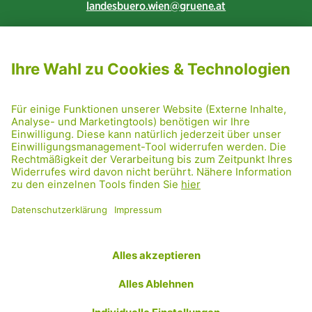
landesbuero.wien
gruene.at
NEWSLETTER ABONNIEREN
MITGLIED WERDEN
CODE OF CONDUCT
PRESSE
GRÜNE RADRETTUNG
FRIDAY NIGHTSKATING
NETIQUETTE
DATENSCHUTZ
IMPRESSUM
TRANSPARENZ
Facebook
Twitter
Instagram
Flickr
YouTube