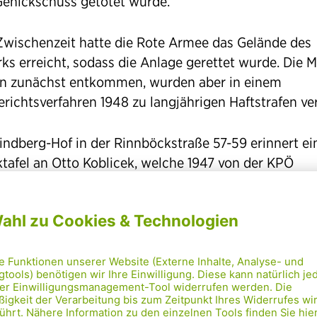
Genickschuss getötet wurde.
 Zwischenzeit hatte die Rote Armee das Gelände des
ks erreicht, sodass die Anlage gerettet wurde. Die 
n zunächst entkommen, wurden aber in einem
richtsverfahren 1948 zu langjährigen Haftstrafen veru
indberg-Hof in der Rinnböckstraße 57-59 erinnert ei
tafel an Otto Koblicek, welche 1947 von der KPÖ
ing gestiftet wurde. 1969 wurde die Koblicekgasse 
nannt. Neben Koblicek wurden neun weitere Mitarbe
mmeringer Gaswerks Opfer des NS-Terrors. An sie eri
68 enthülltes Mahnmal auf dem Gelände des Gaswer
to-Herschmann-Gasse.