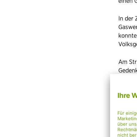
einen 
In der
Gaswer
konnte
Volksge
Am Str
Gedenk
Simmer
ihm be
des Si
ein 19
der Ot