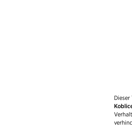
Dieser
Koblic
Verhal
verhind