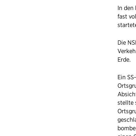
In den
fast vo
startet
Die NS
Verkehr
Erde.
Ein SS
Ortsgr
Absich
stellte
Ortsgr
geschl
bomben