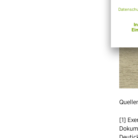
Quelle
[1] Ex
Dokume
Deutic