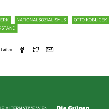
ERK
NATIONALSOZIALISMUS
OTTO KOBLICEK
RSTAND
Auf
Auf
Per
 teilen
Facebook
Twitter
E-
teilen
teilen
Mail
teilen
Die Grünen
NE ALTERNATIVE WIEN