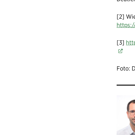
[2] Wi
https:
[3]
htt
Foto: