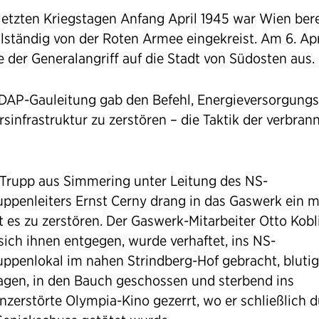
 letzten Kriegstagen Anfang April 1945 war Wien bere
llständig von der Roten Armee eingekreist. Am 6. Apr
e der Generalangriff auf die Stadt von Südosten aus.
DAP-Gauleitung gab den Befehl, Energieversorgungs
sinfrastruktur zu zerstören – die Taktik der verbran
-Trupp aus Simmering unter Leitung des NS-
uppenleiters Ernst Cerny drang in das Gaswerk ein m
t es zu zerstören. Der Gaswerk-Mitarbeiter Otto Kobl
 sich ihnen entgegen, wurde verhaftet, ins NS-
uppenlokal im nahen Strindberg-Hof gebracht, blutig
agen, in den Bauch geschossen und sterbend ins
zerstörte Olympia-Kino gezerrt, wo er schließlich 