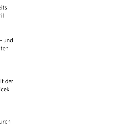
its
il
- und
nten
it der
icek
durch