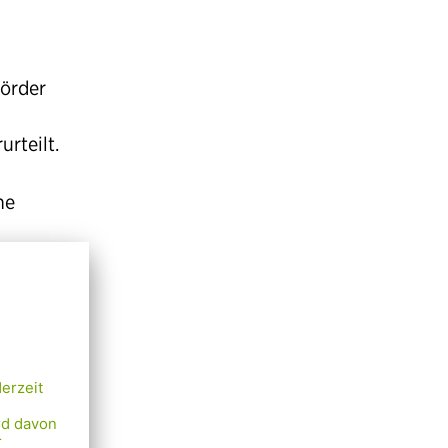
Mörder
rteilt.
ne
nach
iter
nnert
ks nahe